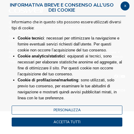
INFORMATIVA BREVE E CONSENSO ALL’USO
x
DEI COOKIE
Informiamo che in questo sito possono essere utilizzati diversi
Coswell Spa P.IVA IT00708541206
Via P. Gobetti,4 - 40050 Funo di Argelato (BO) Italia
tipi di cookie:
T. +39 0543465010
Codice fiscale e n. d’iscrizione del Registro delle Imprese di Bologna:
Cookie tecnici
: necessari per ottimizzare la navigazione e
02827560729
fornire eventuali servizi richiesti dall’utente. Per questi
cookie non occorre l’acquisizione del tuo consenso.
Partita Iva:
00708541206
Numero R.E.A. :
BO – 336611
Capitale sociale:
€
Cookie analytics/statistici
: equiparati ai tecnici, sono
27.867.000,00 i.v. Società soggetta all’attività di Direzione e coordinamento di
Fingual S.r.l.
necessari per elaborare statistiche anonime ed aggregate, al
fine di ottimizzare il sito. Per questi cookie non occorre
l’acquisizione del tuo consenso.
Cookie di profilazione/marketing
: sono utilizzati, solo
previo tuo consenso, per esaminare le tue abitudini di
Accessibilità
Trasparenza
navigazione e mostrarti quindi avvisi pubblicitari mirati, in
Cookie policy
linea con le tue preferenze.
Ti chiediamo di effettuare le tue scelte sull’utilizzo dei cookie di
profilazione, selezionando uno dei bottoni sotto riportati. Puoi
PERSONALIZZA
avere maggiori dettagli visionando
l’Informativa estesa
cookie
.
ACCETTA TUTTI
La chiusura del presente banner comporterà il permanere dei