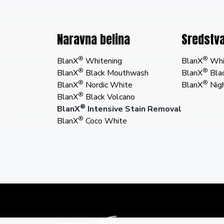
Naravna belina
Sredstva
®
®
BlanX
Whitening
BlanX
Whit
®
®
BlanX
Black Mouthwash
BlanX
Blac
®
®
BlanX
Nordic White
BlanX
Nig
®
BlanX
Black Volcano
®
BlanX
Intensive Stain Removal
®
BlanX
Coco White