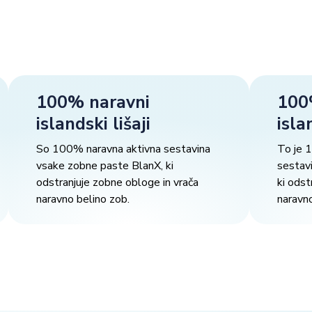
100% naravni
100
islandski lišaji
isla
So 100% naravna aktivna sestavina
To je 
vsake zobne paste BlanX, ki
sestav
odstranjuje zobne obloge in vrača
ki odst
naravno belino zob.
naravno