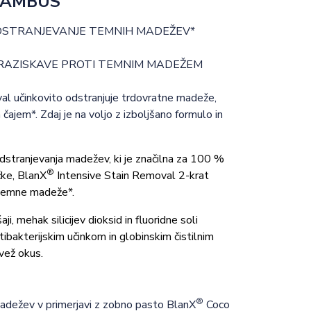
BAMBUS
ODSTRANJEVANJE TEMNIH MADEŽEV*
RAZISKAVE PROTI TEMNIM MADEŽEM
al učinkovito odstranjuje trdovratne madeže,
čajem*. Zdaj je na voljo z izboljšano formulo in
dstranjevanja madežev, ki je značilna za 100 %
®
ke, BlanX
Intensive Stain Removal 2-krat
 temne madeže*.
ji, mehak silicijev dioksid in fluoridne soli
tibakterijskim učinkom in globinskim čistilnim
vež okus.
®
madežev v primerjavi z zobno pasto BlanX
Coco