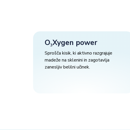
O₃Xygen power
Sprošča kisik, ki aktivno razgrajuje
madeže na sklenini in zagotavlja
zanesljiv belilni učinek.