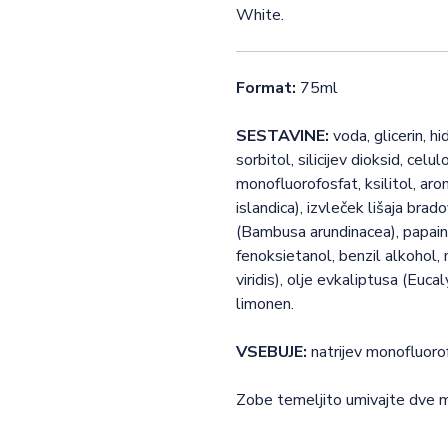
White.
Format:
75ml
SESTAVINE:
voda, glicerin, hi
sorbitol, silicijev dioksid, celul
monofluorofosfat, ksilitol, aro
islandica), izvleček lišaja br
(Bambusa arundinacea), papain, 
fenoksietanol, benzil alkohol
viridis), olje evkaliptusa (Euc
limonen.
VSEBUJE:
natrijev monofluor
Zobe temeljito umivajte dve m