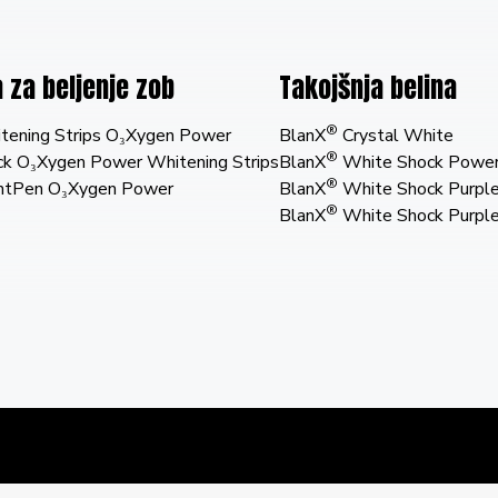
 za beljenje zob
Takojšnja belina
®
ening Strips O₃Xygen Power
BlanX
Crystal White
®
k O₃Xygen Power Whitening Strips
BlanX
White Shock Power
®
htPen O₃Xygen Power
BlanX
White Shock Purple
®
BlanX
White Shock Purple