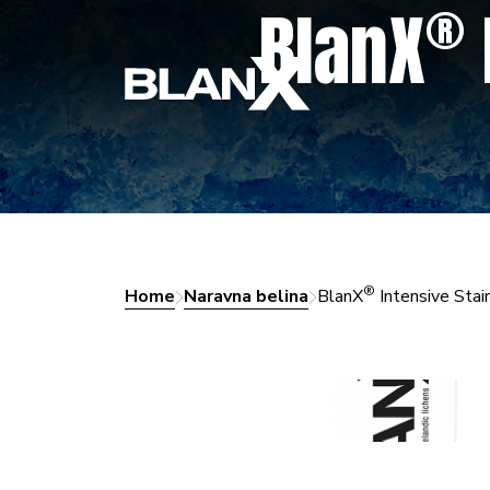
®
BlanX
®
Home
Naravna belina
BlanX
Intensive Sta