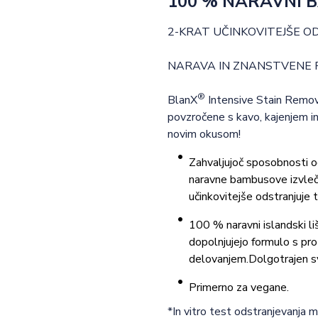
100 % NARAVNI 
2-KRAT UČINKOVITEJŠE 
NARAVA IN ZNANSTVENE 
®
BlanX
Intensive Stain Remov
povzročene s kavo, kajenjem in 
novim okusom!
Zahvaljujoč sposobnosti o
naravne bambusove izvleč
učinkovitejše odstranjuje
100 % naravni islandski liša
dopolnjujejo formulo s pro
delovanjem.Dolgotrajen s
Primerno za vegane.
*In vitro test odstranjevanja 