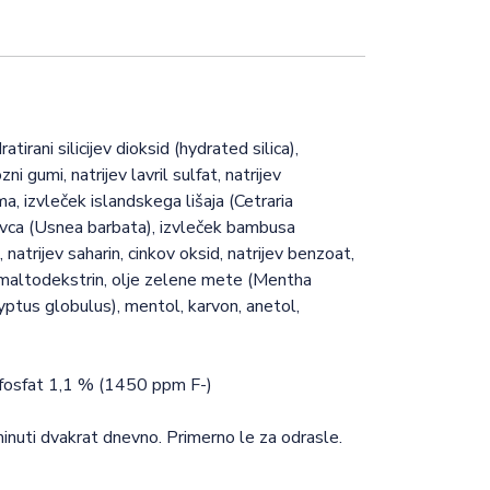
dratirani silicijev dioksid (hydrated silica),
ozni gumi, natrijev lavril sulfat, natrijev
ma, izvleček islandskega lišaja (Cetraria
adovca (Usnea barbata), izvleček bambusa
natrijev saharin, cinkov oksid, natrijev benzoat,
, maltodekstrin, olje zelene mete (Mentha
alyptus globulus), mentol, karvon, anetol,
ofosfat 1,1 % (1450 ppm F-)
inuti dvakrat dnevno. Primerno le za odrasle.