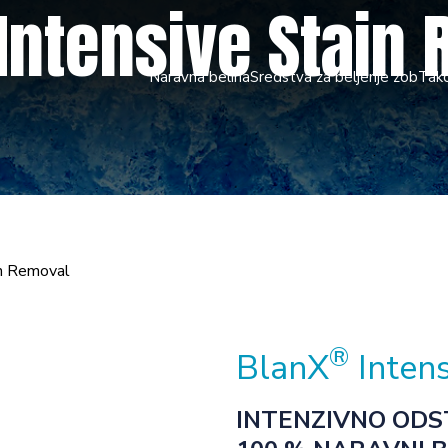
Intensive Stain
Naravna belina
Sredstva za beljenje zob
Tako
in Removal
®
BlanX
Intens
INTENZIVNO ODS