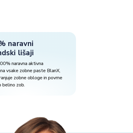
% naravni
ndski lišaji
100% naravna aktivna
ina vsake zobne paste BlanX,
ranjuje zobne obloge in povrne
 belino zob.