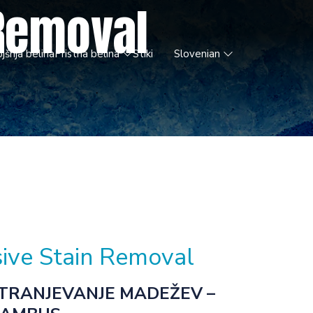
 Removal
jšnja belina
Pristna belina
Stiki
Slovenian
ive Stain Removal
TRANJEVANJE MADEŽEV –